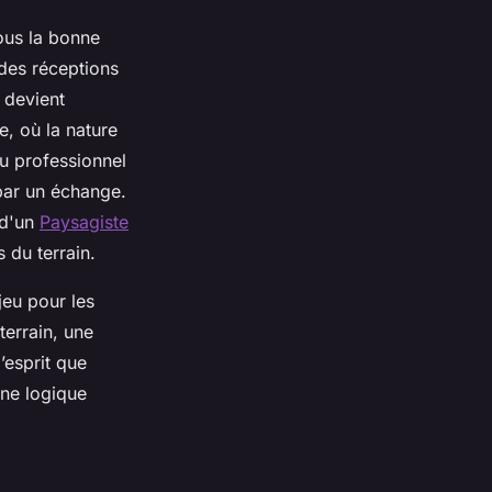
ous la bonne
ndes réceptions
 devient
, où la nature
du professionnel
par un échange.
 d'un
Paysagiste
 du terrain.
jeu pour les
terrain, une
’esprit que
une logique