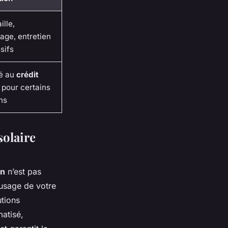
ille,
age, entretien
sifs
té au
crédit
pour certains
ns
solaire
in
n’est pas
l’usage de votre
utions
matisé,