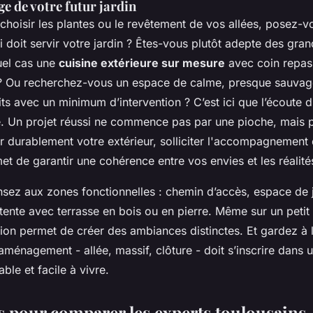
ge de votre futur jardin
hoisir les plantes ou le revêtement de vos allées, posez-v
i doit servir votre jardin ? Êtes-vous plutôt adepte des gra
uel cas une
cuisine extérieure sur mesure
avec coin repas
? Ou recherchez-vous un espace de calme, presque sauvage
ts avec un minimum d’intervention ? C’est ici que l’écoute 
nce. Un projet réussi ne commence pas par une pioche, mais 
r durablement votre extérieur, solliciter l'accompagnement
t de garantir une cohérence entre vos envies et les réalités
ensez aux zones fonctionnelles : chemin d’accès, espace de 
tente avec terrasse en bois ou en pierre. Même sur un petit 
ion permet de créer des ambiances distinctes. Et gardez à l
ménagement - allée, massif, clôture - doit s’inscrire dans 
ble et facile à vivre.
es pour comparer les experts toulousains