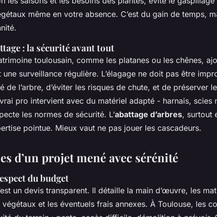
les saisons et les besoins des plantes, évite le gaspillage e
égétaux même en votre absence. C’est du gain de temps, ma
nité.
ttage : la sécurité avant tout
atrimoine toulousain, comme les platanes ou les chênes, aj
ne surveillance régulière. L’élagage ne doit pas être improvi
té de l’arbre, d’éviter les risques de chute, et de préserver l
vrai pro intervient avec du matériel adapté - harnais, scies
specte les normes de sécurité. L’
abattage d’arbres
, surtout
ertise pointue. Mieux vaut ne pas jouer les cascadeurs.
ies d’un projet mené avec sérénité
 respect du budget
est un devis transparent. Il détaille la main d’œuvre, les mat
s végétaux et les éventuels frais annexes. À Toulouse, les co