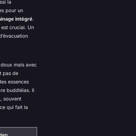
ssi la
es pour un
inage intégré
.
est crucial. Un
 d’évacuation
s doux mais avec
t pas de
 des essences
re buddléias. Il
l, souvent
e qui fait la
tien