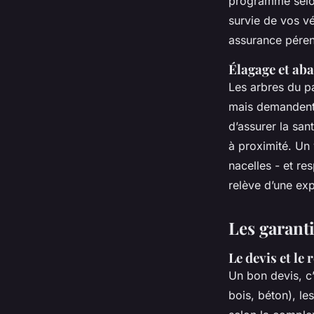
programmé selon 
survie de vos v
assurance péren
Élagage et aba
Les arbres du p
mais demandent u
d’assurer la san
à proximité. Un 
nacelles - et re
relève d’une exp
Les garant
Le devis et le
Un bon devis, c’
bois, béton), le