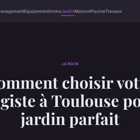
enagement
Equipement
Immo
Jardin
Maison
Piscine
Travaux
JARDIN
omment choisir vot
giste à Toulouse p
jardin parfait