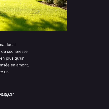
mat local
es de sécheresse
ien plus qu’un
pensée en amont,
te un
sager