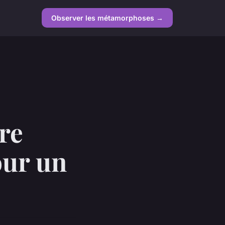
Observer les métamorphoses →
re
our un