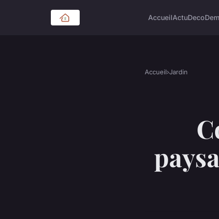
Accueil
Actu
Deco
Dem
Accueil
›
Jardin
C
paysa