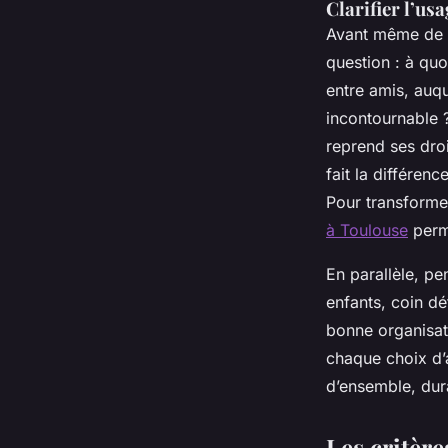
Clarifier l’usa
Avant même de c
question : à quo
entre amis, auq
incontournable 
reprend ses droi
fait la différe
Pour transforme
à Toulouse
perme
En parallèle, p
enfants, coin dé
bonne organisat
chaque choix d’a
d’ensemble, dura
Les critèr