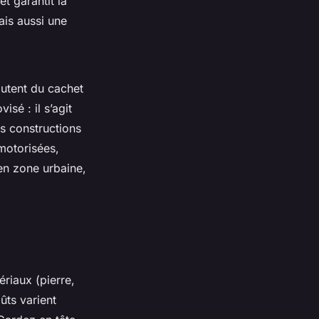
t garantit la
is aussi une
outent du cachet
sé : il s’agit
es constructions
 motorisées,
 en zone urbaine,
ériaux (pierre,
ûts varient