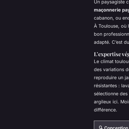
Un paysagiste co
maçonnerie pa
cabanon, ou en
À Toulouse, où l
bon professionne
adapté. C’est du
L’expertise vé
Le climat toulou
des variations d
reproduire un ja
résistantes : la
sélectionne des
argileux ici. Mo
différence.
🔍 Conception