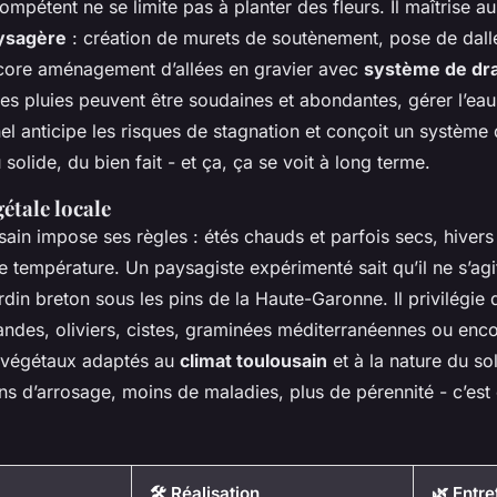
mpétent ne se limite pas à planter des fleurs. Il maîtrise au
ysagère
: création de murets de soutènement, pose de dall
core aménagement d’allées en gravier avec
système de dra
es pluies peuvent être soudaines et abondantes, gérer l’eau 
l anticipe les risques de stagnation et conçoit un système
 solide, du bien fait - et ça, ça se voit à long terme.
gétale locale
sain impose ses règles : étés chauds et parfois secs, hiver
e température. Un paysagiste expérimenté sait qu’il ne s’agi
rdin breton sous les pins de la Haute-Garonne. Il privilégie
vandes, oliviers, cistes, graminées méditerranéennes ou enco
 végétaux adaptés au
climat toulousain
et à la nature du so
ins d’arrosage, moins de maladies, plus de pérennité - c’est c
🛠️ Réalisation
🌿 Entre