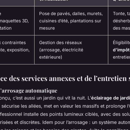
e
Pose de pavés, dalles, murets,
Tonte, ta
 maquettes 3D,
cuisines d’été, plantations sur
désherb
tation
mesure
des mas
 contraintes
Gestion des réseaux
Éligibili
te, exposition,
(arrosage, électricité
d’impôt
extérieure)
entretie
e des services annexes et de l’entretien 
 l’arrosage automatique
nçu, c’est aussi un jardin qui vit la nuit. L’
éclairage de jard
il sécurise les allées, met en valeur les massifs et prolonge 
fessionnel installe des points lumineux ciblés, avec des sol
risées et discrètes. Idem pour l’arrosage : un système auto