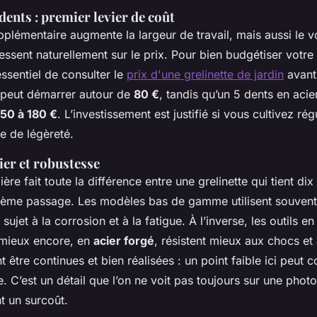
ents : premier levier de coût
plémentaire augmente la largeur de travail, mais aussi le v
 ressent naturellement sur le prix. Pour bien budgétiser vo
 essentiel de consulter le
prix d'une grelinette de jardin
avant
 peut démarrer autour de
80 €
, tandis qu’un 5 dents en acie
150 à 180 €
. L’investissement est justifié si vous cultivez ré
e de légèreté.
cier et robustesse
ère fait toute la différence entre une grelinette qui tient dix
ième passage. Les modèles bas de gamme utilisent souvent 
ujet à la corrosion et à la fatigue. À l’inverse, les outils e
mieux encore, en
acier forgé
, résistent mieux aux chocs et 
 être continues et bien réalisées : un point faible ici peut
re. C’est un détail que l’on ne voit pas toujours sur une phot
nt un surcoût.