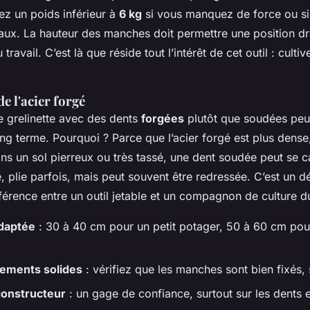
iez un poids inférieur à
6 kg
si vous manquez de force ou si
ux. La hauteur des manches doit permettre une position dr
u travail. C’est là que réside tout l’intérêt de cet outil : culti
e l'acier forgé
e grelinette avec des dents
forgées
plutôt que soudées peut
g terme. Pourquoi ? Parce que l’acier forgé est plus dense,
ns un sol pierreux ou très tassé, une dent soudée peut se c
e, plie parfois, mais peut souvent être redressée. C’est un dé
différence entre un outil jetable et un compagnon de culture d
daptée
: 30 à 40 cm pour un petit potager, 50 à 60 cm pou
ments solides
: vérifiez que les manches sont bien fixés, 
constructeur
: un gage de confiance, surtout sur les dents 