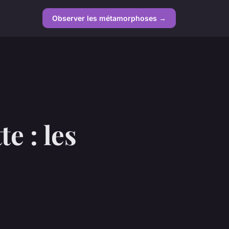
Observer les métamorphoses →
e : les