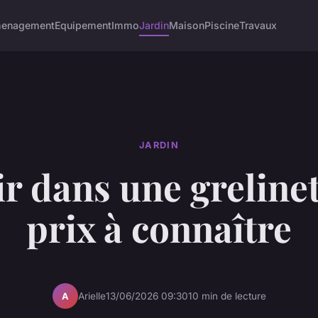
enagement
Equipement
Immo
Jardin
Maison
Piscine
Travaux
JARDIN
ir dans une grelinett
prix à connaître
Arielle
13/06/2026 09:30
10 min de lecture
A