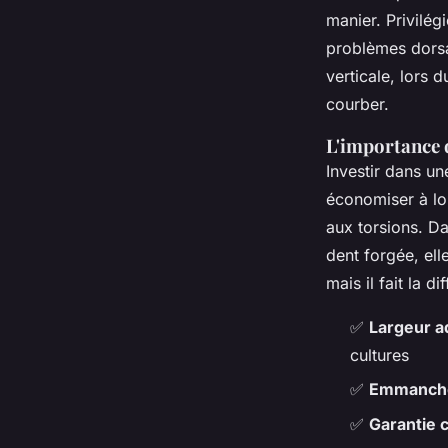
manier. Privilég
problèmes dorsa
verticale, lors d
courber.
L'importance d
Investir dans un
économiser à lon
aux torsions. Da
dent forgée, ell
mais il fait la 
✅
Largeur a
cultures
✅
Emmanche
✅
Garantie 