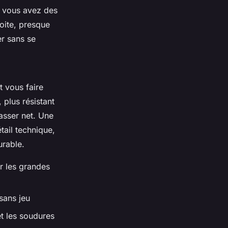
 vous avez des
oite, presque
ver sans se
 vous faire
 plus résistant
asser net. Une
tail technique,
urable.
r les grandes
sans jeu
et les soudures