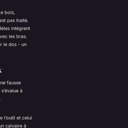
Le bois,
est pas traité.
dèles intègrent
vec les bras.
r le dos - un
x
une fausse
 s’évalue à
.
’outil et celui
un calvaire à