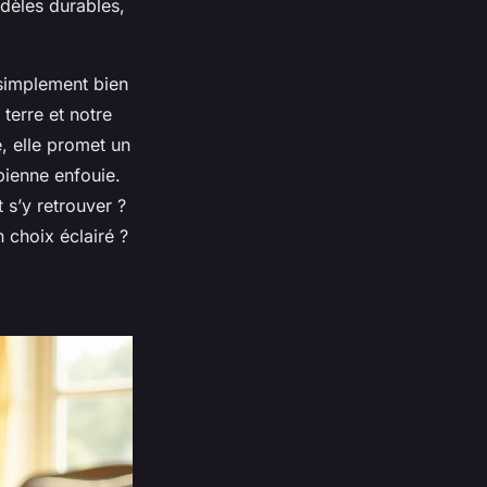
dèles durables,
 simplement bien
terre et notre
e, elle promet un
obienne enfouie.
s’y retrouver ?
 choix éclairé ?