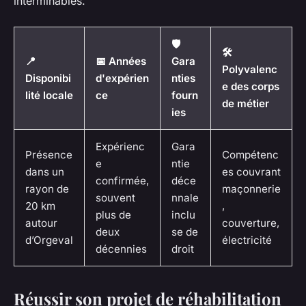
interminables.
🛡️
🛠️
📍
📅 Années
Gara
Polyvalenc
Disponibi
d'expérien
nties
e des corps
lité locale
ce
fourn
de métier
ies
Expérienc
Gara
Présence
Compétenc
e
ntie
dans un
es couvrant
confirmée,
déce
rayon de
maçonnerie
souvent
nnale
20 km
,
plus de
inclu
autour
couverture,
deux
se de
d’Orgeval
électricité
décennies
droit
Réussir son projet de réhabilitation