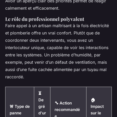
Avoir un aperçu clair des priorités permet de réagir
calmement et efficacement.
Le rôle du professionnel polyvalent
Faire appel à un artisan maîtrisant à la fois électricité
et plomberie offre un vrai confort. Plutôt que de
coordonner deux intervenants, vous avez un
interlocuteur unique, capable de voir les interactions
entre les systèmes. Un problème d’humidité, par
exemple, peut venir d’un défaut de ventilation, mais
aussi d’une fuite cachée alimentée par un tuyau mal
raccordé.
⏳
De
🏠
🔧 Action
🚨 Type de
gré
Impact
recommandé
panne
d'ur
sur le
e