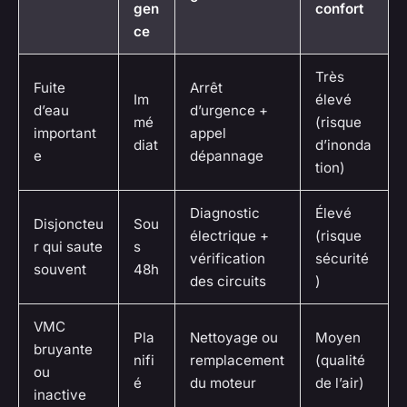
gen
confort
ce
Très
Fuite
Arrêt
Im
élevé
d’eau
d’urgence +
mé
(risque
important
appel
diat
d’inonda
e
dépannage
tion)
Diagnostic
Élevé
Disjoncteu
Sou
électrique +
(risque
r qui saute
s
vérification
sécurité
souvent
48h
des circuits
)
VMC
Pla
Nettoyage ou
Moyen
bruyante
nifi
remplacement
(qualité
ou
é
du moteur
de l’air)
inactive