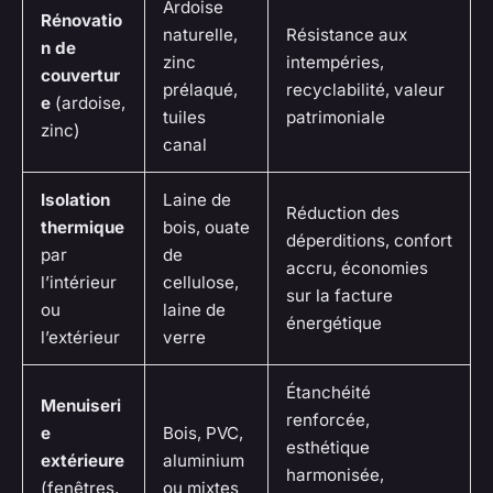
Ardoise
Rénovatio
naturelle,
Résistance aux
n de
zinc
intempéries,
couvertur
prélaqué,
recyclabilité, valeur
e
(ardoise,
tuiles
patrimoniale
zinc)
canal
Isolation
Laine de
Réduction des
thermique
bois, ouate
déperditions, confort
par
de
accru, économies
l’intérieur
cellulose,
sur la facture
ou
laine de
énergétique
l’extérieur
verre
Étanchéité
Menuiseri
renforcée,
e
Bois, PVC,
esthétique
extérieure
aluminium
harmonisée,
(fenêtres,
ou mixtes