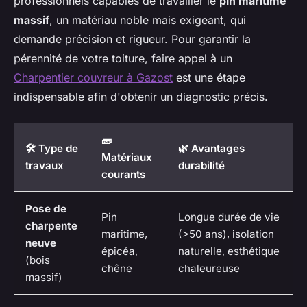
professionnels capables de travailler le
pin maritime
massif
, un matériau noble mais exigeant, qui
demande précision et rigueur. Pour garantir la
pérennité de votre toiture, faire appel à un
Charpentier couvreur à Gazost
est une étape
indispensable afin d'obtenir un diagnostic précis.
🧱
🛠️ Type de
🌿 Avantages
Matériaux
travaux
durabilité
courants
Pose de
Pin
Longue durée de vie
charpente
maritime,
(>50 ans), isolation
neuve
épicéa,
naturelle, esthétique
(bois
chêne
chaleureuse
massif)