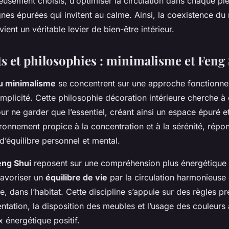
eusement choisis, d’optimiser la circulation dans chaque pi
lignes épurées qui invitent au calme. Ainsi, la coexistence d
ient un véritable levier de bien-être intérieur.
 et philosophies : minimalisme et Feng
du minimalisme
se concentrent sur une approche fonctionnel
simplicité. Cette philosophie décoration intérieure cherche à 
our ne garder que l’essentiel, créant ainsi un espace épuré et
ronnement propice à la concentration et à la sérénité, répo
’équilibre personnel et mental.
eng Shui
reposent sur une compréhension plus énergétique d
favoriser un
équilibre de vie
par la circulation harmonieuse
re, dans l’habitat. Cette discipline s’appuie sur des règles pr
entation, la disposition des meubles et l’usage des couleurs 
x énergétique positif.