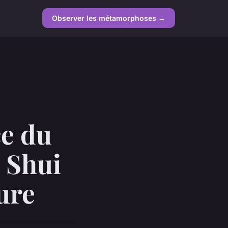
Observer les métamorphoses →
ce du
 Shui
ure