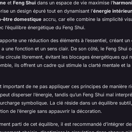
sme
et
Feng Shui
dans un espace de vie maximise l’
harmoni
rise un design épuré tout en dynamisant l’
énergie intérieu
n-être domestique
accru, car elle combine la simplicité vis
c l’équilibre énergétique du Feng Shui.
apporte une réduction des éléments à l’essentiel, créant u
a une fonction et un sens clair. De son côté, le Feng Shui o
ie circule librement, évitant les blocages énergétiques qui n
mble, ils offrent un cadre qui stimule la clarté mentale et la
st important de ne pas appliquer ces principes de manière r
eut disperser l’énergie, tandis qu’un Feng Shui mal interpr
rcharge symbolique. La clé réside dans un équilibre subtil, 
lation de l’énergie sans appauvrir la décoration.
ement parti de cet équilibre, il est recommandé d’intégrer de