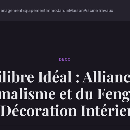
enagement
Equipement
Immo
Jardin
Maison
Piscine
Travaux
DECO
libre Idéal : Allian
malisme et du Feng
 Décoration Intérie