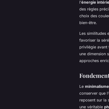
l’
énergie intéri
des règles préci
choix des couleu
bien-être.
Les similitudes 
favoriser la sér
privilégie avant 
une dimension sy
approches enrichi
Fondements
Le
minimalisme
conserver que l’
reposent sur la 
une véritable
ph