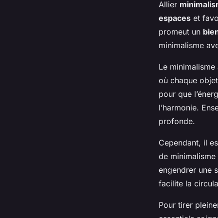
Allier
minimali
espaces
et favo
promeut un
bie
minimalisme ave
Le minimalisme 
où chaque objet 
pour que l’énerg
l’harmonie. Ense
profonde.
Cependant, il e
de minimalisme p
engendrer une su
facilite la circu
Pour tirer plein