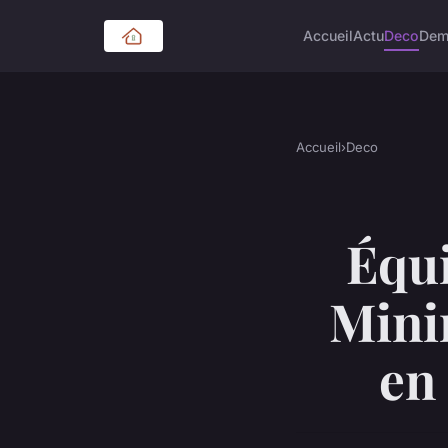
Accueil
Actu
Deco
Dem
Accueil
›
Deco
Équi
Mini
en