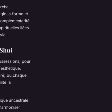
erche
gie la forme et
 complémentarité
irituelles liées
vie.
 Shui
ossessions, pour
 esthétique.
uré, où chaque
lite la
ique ancestrale
’harmoniser