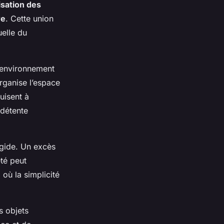
sation des
re
. Cette union
uelle du
n environnement
rganise l’espace
uisent à
 détente
igide. Un excès
été peut
où la simplicité
s objets