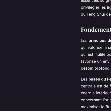
essentiels soign
privilégier les 
du Feng Shui dev
Fondements
Les
principes 
qui valorise la 
qui est inutile p
favorise un envi
besoin profond d
Les
bases du F
centrale est de 
énergie intérieu
concernant l’ori
maximiser le flu