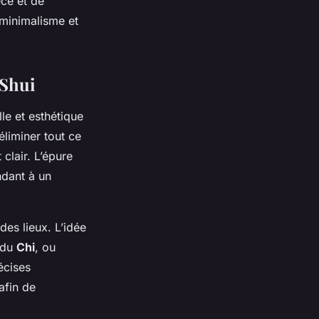
èce et de
u minimalisme et
 Shui
le et esthétique
éliminer tout ce
 clair. L’épure
ndant à un
es lieux. L’idée
 du
Chi
, ou
écises
afin de