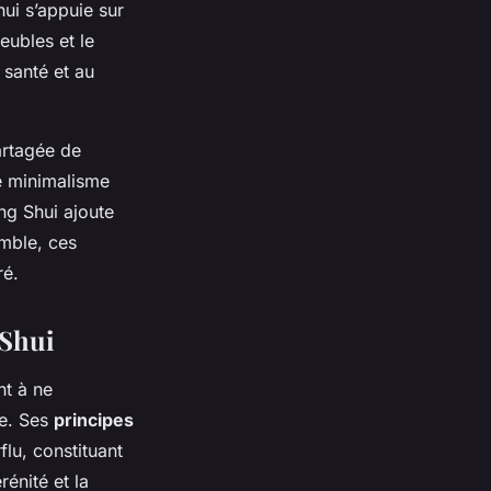
hui s’appuie sur
eubles et le
 santé et au
artagée de
le minimalisme
eng Shui ajoute
emble, ces
ré.
 Shui
nt à ne
le. Ses
principes
flu, constituant
rénité et la