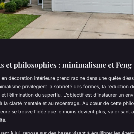
 et philosophies : minimalisme et Feng
en décoration intérieure prend racine dans une quête d’ess
imalisme privilégient la sobriété des formes, la réduction d
 et l’élimination du superflu. L’objectif est d’instaurer un e
 à la clarté mentale et au recentrage. Au cœur de cette phil
ieure se trouve l’idée que le moins devient plus, valorisant ai
ité.
quant à lui, repose sur des bases visant à équilibrer les éne