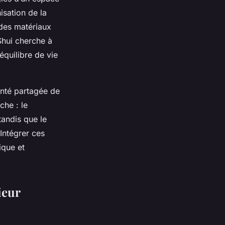
isation de la
 des matériaux
 Shui cherche à
équilibre de vie
onté partagée de
che : le
tandis que le
Intégrer ces
ique et
ieur