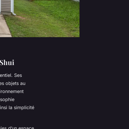
 Shui
entiel. Ses
es objets au
nvironnement
osophie
nsi la simplicité
rgies d’un espace