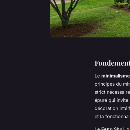
Fondements
Le
minimalisme
principes du min
strict nécessaire
épuré qui invite
décoration intér
et la fonctionnal
Le
Feng Shui
, 