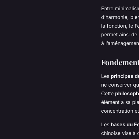
Entre minimalism
d’harmonie, bien
la fonction, le
permet ainsi de 
à l’aménagement 
Fondements
Les
principes 
ne conserver que
Cette
philosoph
élément a sa plac
concentration et
Les
bases du F
chinoise vise à 