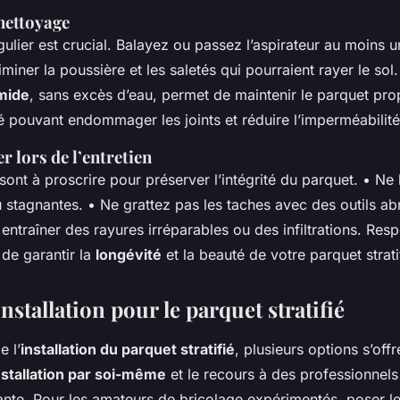
nettoyage
ulier est crucial. Balayez ou passez l’aspirateur au moins u
miner la poussière et les saletés qui pourraient rayer le so
mide
, sans excès d’eau, permet de maintenir le parquet prop
é pouvant endommager les joints et réduire l’imperméabilité
r lors de l’entretien
sont à proscrire pour préserver l’intégrité du parquet. • Ne 
 stagnantes. • Ne grattez pas les taches avec des outils ab
entraîner des rayures irréparables ou des infiltrations. Res
 de garantir la
longévité
et la beauté de votre parquet strati
nstallation pour le parquet stratifié
e l’
installation du parquet stratifié
, plusieurs options s’off
nstallation par soi-même
et le recours à des professionnels
ante. Pour les amateurs de bricolage expérimentés, poser le