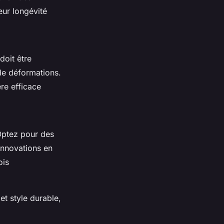
eur longévité
doit être
 de déformations.
ère efficace
 Optez pour des
 Innovations en
ois
et style durable,