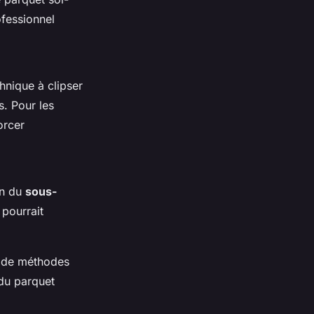
fessionnel
.
chnique à clipser
s. Pour les
orcer
on du
sous-
 pourrait
né de méthodes
 du parquet