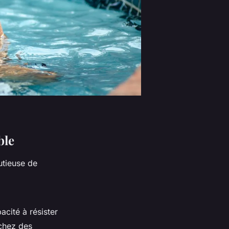
ble
utieuse de
acité à résister
rchez des