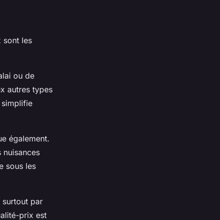
 sont les
alai ou de
ux autres types
 simplifie
que également.
s nuisances
e sous les
, surtout par
lité-prix est