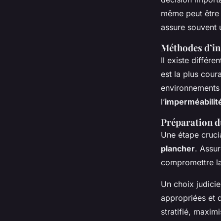
même peut être 
assure souvent u
Méthodes d’i
Il existe différe
est la plus coura
environnements 
l’
imperméabilit
Préparation d
Une étape crucia
plancher
. Assur
compromettre la 
Un choix judicie
appropriées et d
stratifié, maxim