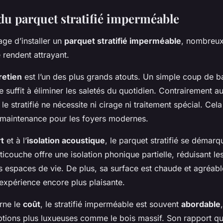
du parquet stratifié imperméable
ge d’installer un
parquet stratifié imperméable
, nombreux
 rendent attrayant.
tretien
est l’un des plus grands atouts. Un simple coup de b
e suffit à éliminer les saletés du quotidien. Contrairement a
e stratifié ne nécessite ni cirage ni traitement spécial. Cela
maintenance pour les foyers modernes.
t
et à l’
isolation acoustique
, le parquet stratifié se démar
ticouche offre une isolation phonique partielle, réduisant le
s espaces de vie. De plus, sa surface est chaude et agréabl
’expérience encore plus plaisante.
rne le
coût
, le stratifié imperméable est souvent
abordable
ptions plus luxueuses comme le bois massif. Son rapport qua