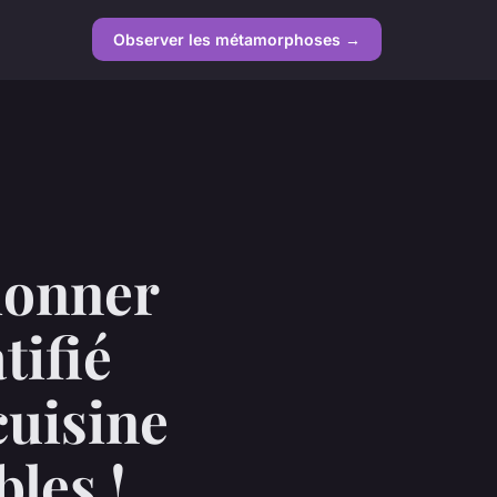
Observer les métamorphoses →
ionner
tifié
cuisine
bles !