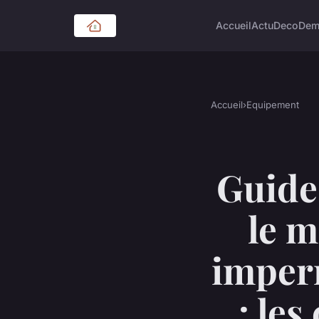
Accueil
Actu
Deco
Dem
Accueil
›
Equipement
Guide
le m
imperm
: les