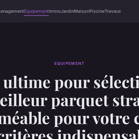
enagement
Equipement
Immo
Jardin
Maison
Piscine
Travaux
EQUIPEMENT
 ultime pour sélect
eilleur parquet stra
éable pour votre 
 critères indispensa