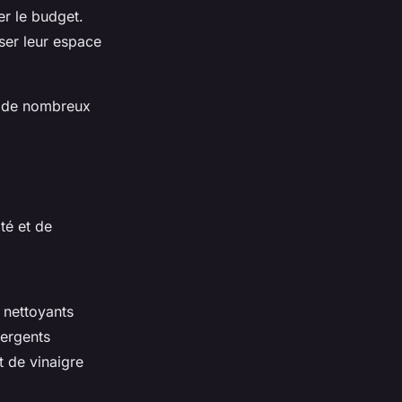
er le budget.
ser leur espace
ns de nombreux
té et de
s nettoyants
tergents
t de vinaigre