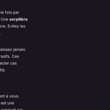
ne fois par
l. Une
serpillère
re. Evitez les
.
laissez jamais
rasifs. Ces
pecter ces
fié.
rent à vous.
 est une
 parquet soi-