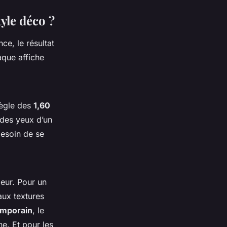
yle déco ?
ce, le résultat
aque affiche
règle des
1,60
 des yeux d’un
esoin de se
leur. Pour un
 aux textures
emporain
, le
e. Et pour les