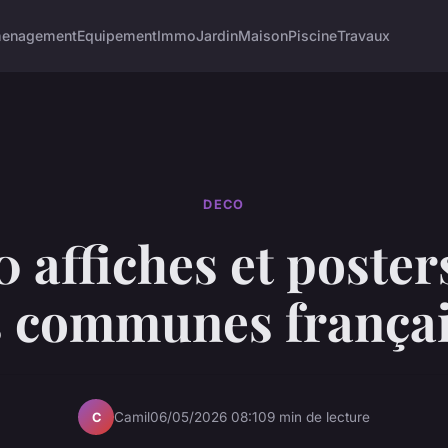
enagement
Equipement
Immo
Jardin
Maison
Piscine
Travaux
DECO
 affiches et poster
s communes françai
Camil
06/05/2026 08:10
9 min de lecture
C