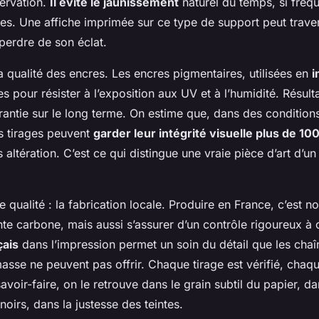
ervation.
Il évite le jaunissement
naturel du temps, si fréq
es. Une affiche imprimée sur ce type de support peut traver
perdre de son éclat.
la qualité des encres. Les encres pigmentaires, utilisées en
i
s pour résister à l’exposition aux UV et à l’humidité. Résultat
rantie sur le long terme. On estime que, dans des condition
es tirages peuvent
garder leur intégrité visuelle plus de 10
 altération. C’est ce qui distingue une vraie pièce d’art d’u
e qualité : la fabrication locale. Produire en France, c’est 
nte carbone, mais aussi s’assurer d’un contrôle rigoureux à
çais
dans l’impression permet un soin du détail que les chaî
sse ne peuvent pas offrir. Chaque tirage est vérifié, chaqu
savoir-faire, on le retrouve dans le grain subtil du papier, da
oirs, dans la justesse des teintes.