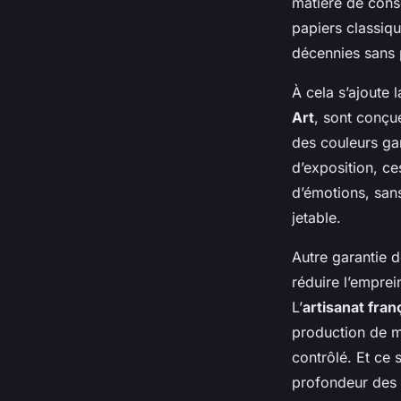
matière de cons
papiers classiqu
décennies sans 
À cela s’ajoute 
Art
, sont conçue
des couleurs ga
d’exposition, c
d’émotions, sans
jetable.
Autre garantie d
réduire l’emprei
L’
artisanat fran
production de ma
contrôlé. Et ce 
profondeur des n