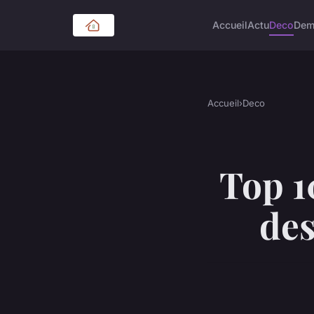
Accueil
Actu
Deco
Dem
Accueil
›
Deco
Top 10
de