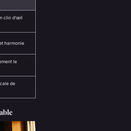
 clin d’œil
 et harmonie
ement le
icale de
able