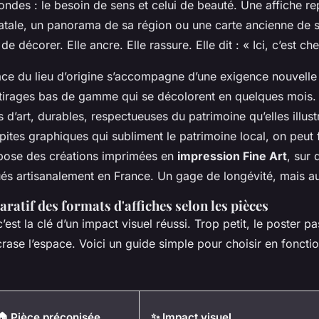
ondes : le besoin de sens et celui de beauté. Une affiche r
 natale, un panorama de sa région ou une carte ancienne d
e décorer. Elle ancre. Elle rassure. Elle dit : « Ici, c’est ch
ce du lieu d’origine s’accompagne d’une exigence nouvelle :
 tirages bas de gamme qui se décolorent en quelques mois
s d’art, durables, respectueuses du patrimoine qu’elles illust
ites graphiques qui subliment le patrimoine local, on peut 
opose des créations imprimées en
impression Fine Art
, sur
és artisanalement en France. Un gage de longévité, mais au
atif des formats d'affiches selon les pièces
’est la clé d’un impact visuel réussi. Trop petit, le poster p
crase l’espace. Voici un guide simple pour choisir en foncti
🏠 Pièce préconisée
✨ Impact visuel