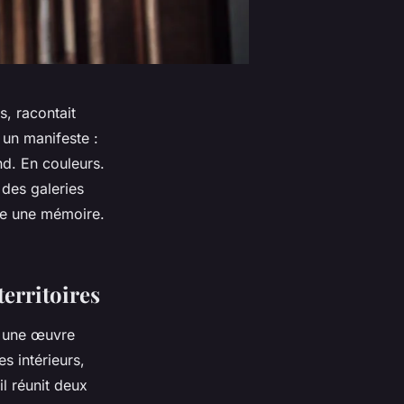
, racontait
 un manifeste :
nd. En couleurs.
des galeries
lle une mémoire.
territoires
t une œuvre
s intérieurs,
l réunit deux