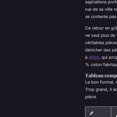
aspirations prof
rue de sa ville
se contente pas d
Ce retour en grâ
ne veut plus de
véritables pièce
dénicher des pép
à
Afich
, qui pr
% coton fabriqu
Tableau compar
Le bon format, c
Trop grand, il é
pièce.
📏