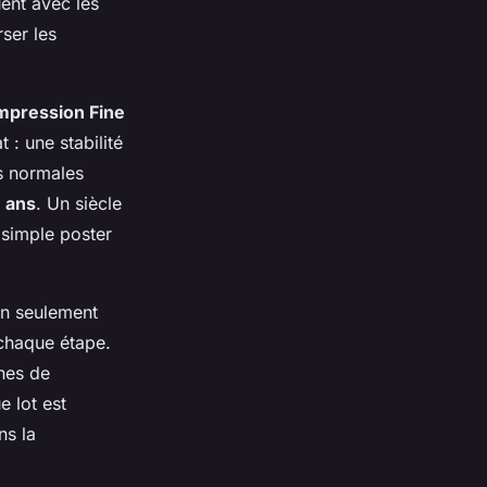
uent avec les
ser les
mpression Fine
 : une stabilité
s normales
0 ans
. Un siècle
n simple poster
non seulement
 chaque étape.
nes de
e lot est
ns la