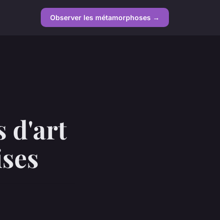
Observer les métamorphoses →
s d'art
ses