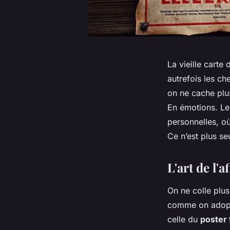
La vieille cart
autrefois les ch
on ne cache plus
En émotions. Le
personnelles, où
Ce n’est plus se
L'art de l'
On ne colle plus
comme on adopte
celle du
poster t