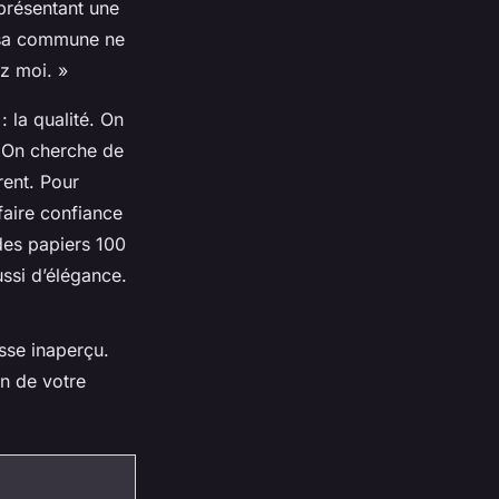
eprésentant une
e sa commune ne
ez moi. »
 la qualité. On
. On cherche de
rent. Pour
faire confiance
 des papiers 100
ssi d’élégance.
asse inaperçu.
on de votre