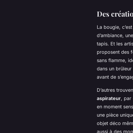
Des créati
La bougie, c’est
d’ambiance, une 
tapis. Et les ar
proposent des f
sans flamme, id
dans un brûleur 
avant de s’enga
D’autres trouven
aspirateur
, par
en moment sensor
une pièce unique
objet déco même 
aussi à des mom