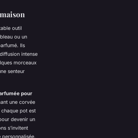
e maison
able outil
ableau ou un
parfumé. Ils
diffusion intense
uelques morceaux
une senteur
arfumée pour
mant une corvée
, chaque pot est
pour devenir un
s s’invitent
 personnalisée,