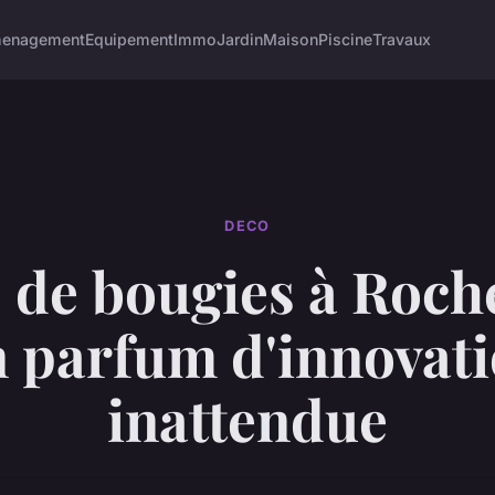
enagement
Equipement
Immo
Jardin
Maison
Piscine
Travaux
DECO
 de bougies à Roche
 parfum d'innovat
inattendue