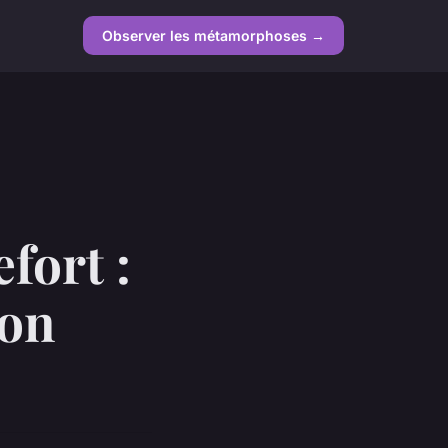
Observer les métamorphoses →
fort :
ion