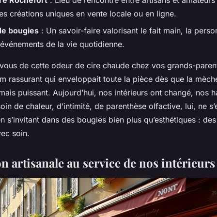
re Rochefort
: Lieu de rencontre entre artisans et amateur
es créations uniques en vente locale ou en ligne.
de bougies
: Un savoir-faire valorisant le fait main, la person
s événements de la vie quotidienne.
ous de cette odeur de cire chaude chez vos grands-parent
m rassurant qui enveloppait toute la pièce dès que la mèch
 mais puissant. Aujourd’hui, nos intérieurs ont changé, nos h
in de chaleur, d’intimité, de parenthèse olfactive, lui, ne s’e
en s’invitant dans des bougies bien plus qu’esthétiques : des
ec soin.
n artisanale au service de nos intérieurs