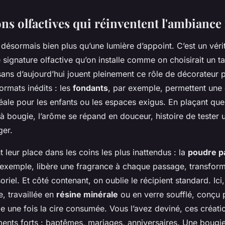
ons olfactives qui réinventent l'ambianc
 désormais bien plus qu’une lumière d’appoint. C’est un vérit
signature olfactive qu’on installe comme on choisirait un t
tisans d’aujourd’hui jouent pleinement ce rôle de décorateur 
ormats inédits : les
fondants
, par exemple, permettent une 
éale pour les enfants ou les espaces exigus. En plaçant q
à bougie, l’arôme se répand en douceur, histoire de tester 
ger.
t leur place dans les coins les plus inattendus : la
poudre p
 exemple, libère une fragrance à chaque passage, transfor
iel. Et côté contenant, on oublie le récipient standard. Ici
, travaillée en
résine minérale
ou en verre soufflé, conçu 
une fois la cire consumée. Vous l’avez deviné, ces création
ents forts : baptêmes, mariages, anniversaires. Une bougie