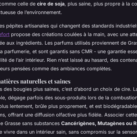
 comme celle de
cire de soja
, plus saine, plus propre à la c
ctueuse de l’environnement.
s pépites artisanales qui changent des standards industriel
fort
propose des créations coulées à la main, avec une att
tée aux ingrédients. Les parfums utilisés proviennent de Gra
a parfumerie, et sont garantis sans CMR - une garantie esse
ité de l’air intérieur. Rien n’est laissé au hasard, des contena
nteurs pensées comme des ambiances complètes.
atières naturelles et saines
rs des bougies plus saines, c’est d’abord un choix de cire. L
ole, dégage parfois des sous-produits lors de la combustio
 plus lentement, brûle plus proprement, et est biodégradable
s, offrant une diffusion olfactive plus fidèle. Associer cett
de Grasse sans substances
Cancérigènes, Mutagènes ou R
de vivre dans un intérieur sain, sans compromis sur la sensori