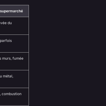
e supermarché
ivée du
parfois
es murs, fumée
u métal,
, combustion