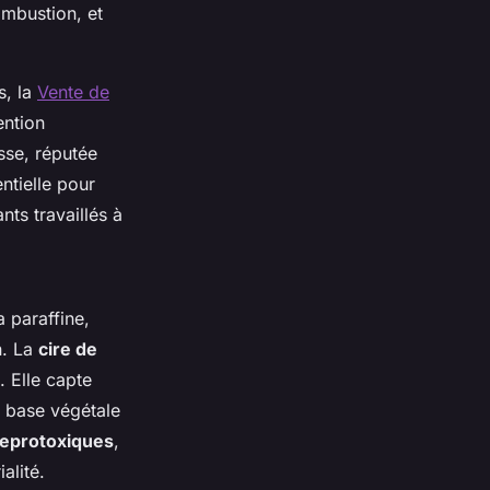
ombustion, et
s, la
Vente de
ention
sse, réputée
ntielle pour
nts travaillés à
a paraffine,
n. La
cire de
. Elle capte
e base végétale
eprotoxiques
,
alité.