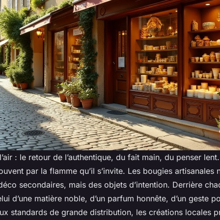
’air : le retour de l’authentique, du fait main, du penser lent
ouvent par la flamme qu’il s’invite. Les bougies artisanales 
éco secondaires, mais des objets d’intention. Derrière chaq
elui d’une matière noble, d’un parfum honnête, d’un geste p
x standards de grande distribution, les créations locales pr