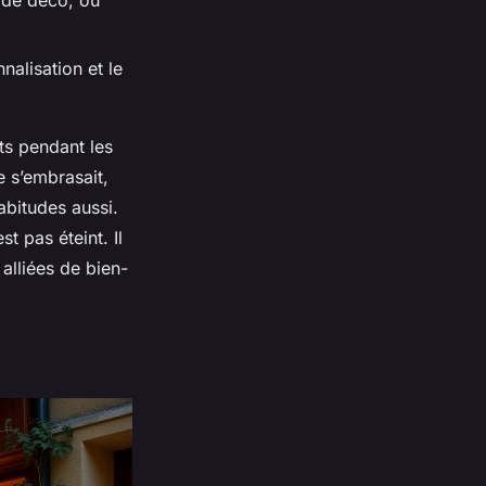
s de déco, où
nalisation et le
s pendant les
e s’embrasait,
abitudes aussi.
st pas éteint. Il
 alliées de bien-