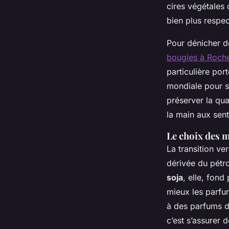
cires végétales
bien plus respe
Pour dénicher de
bougies à Roche
particulière por
mondiale pour s
préserver la qual
la main aux se
Le choix des m
La transition ve
dérivée du pétr
soja
, elle, fond
mieux les parfum
à des parfums 
c’est s’assurer 