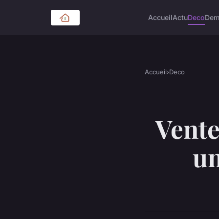
Accueil
Actu
Deco
Dem
Accueil
›
Deco
Vente
un