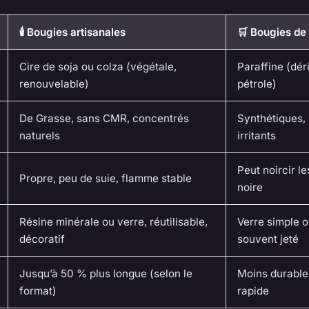
🕯️ Bougies artisanales
🛒 Bougies d
Cire de soja ou colza (végétale,
Paraffine (dér
renouvelable)
pétrole)
De Grasse, sans CMR, concentrés
Synthétiques, 
naturels
irritants
Peut noircir l
Propre, peu de suie, flamme stable
noire
Résine minérale ou verre, réutilisable,
Verre simple o
décoratif
souvent jeté
Jusqu’à 50 % plus longue (selon le
Moins durable
format)
rapide