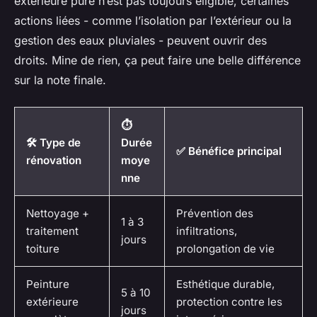
extérieure pure n’est pas toujours éligible, certaines
actions liées - comme l’isolation par l’extérieur ou la
gestion des eaux pluviales - peuvent ouvrir des
droits. Mine de rien, ça peut faire une belle différence
sur la note finale.
⏱️
🛠️ Type de
Durée
✅ Bénéfice principal
rénovation
moye
nne
Nettoyage +
Prévention des
1 à 3
traitement
infiltrations,
jours
toiture
prolongation de vie
Peinture
Esthétique durable,
5 à 10
extérieure
protection contre les
jours