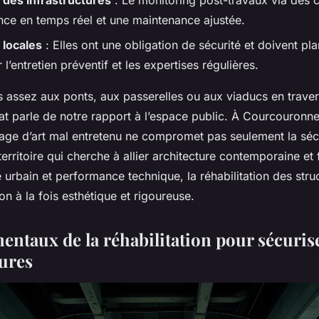
 des infrastructures
: Le monitoring post-travaux via des 
ance en temps réel et une maintenance ajustée.
 locales
: Elles ont une obligation de sécurité et doivent pla
l’entretien préventif et les expertises régulières.
 assez aux ponts, aux passerelles ou aux viaducs en travers
état parle de notre rapport à l’espace public. À Courcouron
rage d’art mal entretenu ne compromet pas seulement la sécu
territoire qui cherche à allier architecture contemporaine et 
 urbain et performance technique, la réhabilitation des stru
ion à la fois esthétique et rigoureuse.
entaux de la réhabilitation pour sécuris
tures