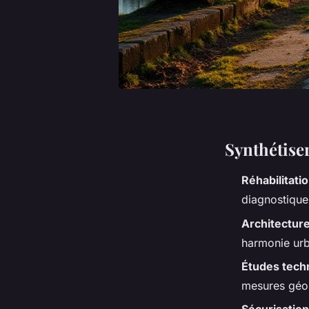
Synthétiser
Réhabilitati
diagnostiquer
Architectur
harmonie urba
Études tech
mesures géop