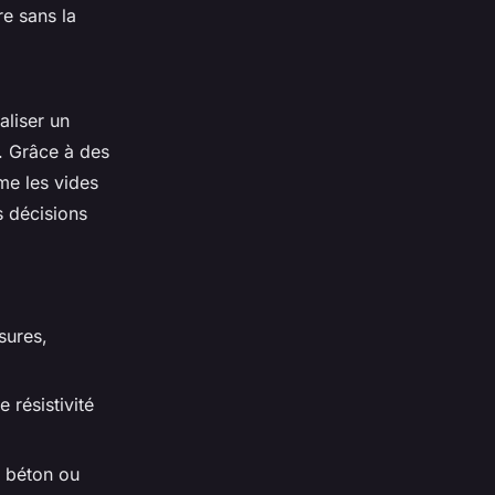
e sans la
éaliser un
r. Grâce à des
me les vides
s décisions
sures,
e résistivité
e béton ou