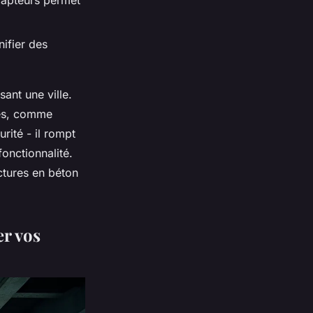
capteurs permet
nifier des
ant une ville.
nes, comme
rité - il rompt
fonctionnalité.
ctures en béton
er vos