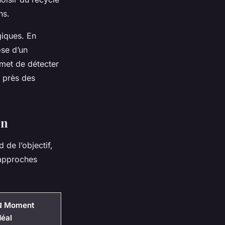
ns.
giques. En
ose d’un
rmet de détecter
s près des
on
de l’objectif,
 approches
 Moment
déal