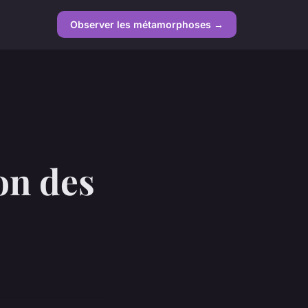
Observer les métamorphoses →
on des