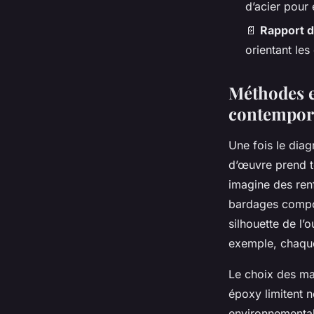
d’acier pour 
📄
Rapport d
orientant le
Méthodes et
contempor
Une fois le diag
d’œuvre prend to
imagine des ren
bardages composi
silhouette de l
exemple, chaque 
Le choix des ma
époxy limitent n
environnemental