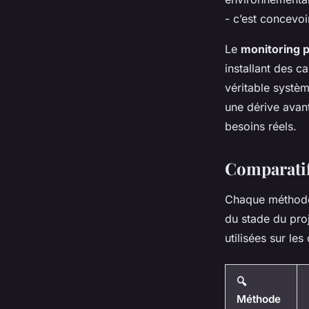
- c’est concevoir
Le
monitoring 
installant des c
véritable systèm
une dérive avant
besoins réels.
Comparatif
Chaque méthode d
du stade du proj
utilisées sur les
🔍
Méthode