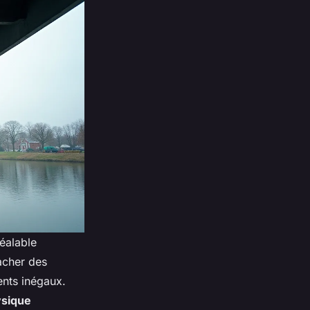
réalable
acher des
ents inégaux.
sique