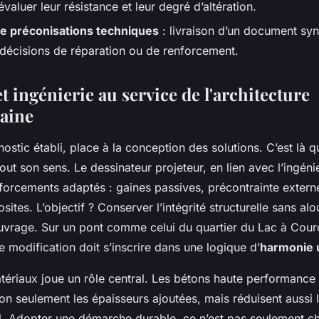
évaluer leur résistance et leur degré d’altération.
e préconisations techniques
: livraison d’un document syn
s décisions de réparation ou de renforcement.
 ingénierie au service de l'architecture
aine
nostic établi, place à la conception des solutions. C’est là q
ut son sens. Le dessinateur projeteur, en lien avec l’ingéni
forcements adaptés : gaines passives, précontrainte extern
tes. L’objectif ? Conserver l’intégrité structurelle sans alou
’ouvrage. Sur un pont comme celui du quartier du Lac à Cou
modification doit s’inscrire dans une logique d’
harmonie 
tériaux joue un rôle central. Les bétons haute performance 
on seulement les épaisseurs ajoutées, mais réduisent aussi 
. Adopter une démarche durable, ce n’est pas seulement ch