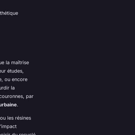
thétique
ue la maîtrise
eur études,
e, ou encore
rdir la
rcouronnes, par
urbaine
.
ou les résines
l’impact
oisir du recyclé