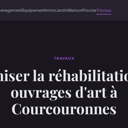
enagement
Equipement
Immo
Jardin
Maison
Piscine
Travaux
TRAVAUX
iser la réhabilitati
ouvrages d'art à
Courcouronnes