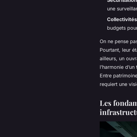
Sécurisation
une surveill
Collectivités
budgets pour 
On ne pense pas
Pourtant, leur 
ailleurs, un ouv
l’harmonie d’un 
Entre patrimoine
requiert une vis
Les fondam
infrastruc