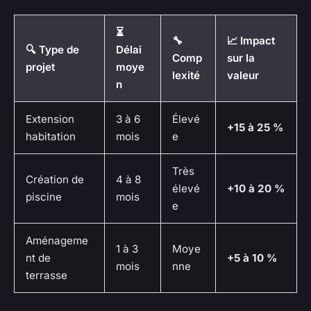
⏳
🔧
📈 Impact
🔍 Type de
Délai
Comp
sur la
projet
moye
lexité
valeur
n
Extension
3 à 6
Élevé
+15 à 25 %
habitation
mois
e
Très
Création de
4 à 8
élevé
+10 à 20 %
piscine
mois
e
Aménageme
1 à 3
Moye
nt de
+5 à 10 %
mois
nne
terrasse