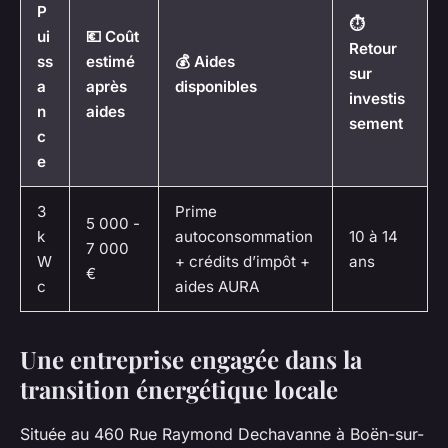
P
⏱️
ui
💶 Coût
Retour
ss
estimé
💰 Aides
sur
a
après
disponibles
investis
n
aides
sement
c
e
3
Prime
5 000 -
k
autoconsommation
10 à 14
7 000
W
+ crédits d’impôt +
ans
€
c
aides AURA
Une entreprise engagée dans la
transition énergétique locale
Située au 460 Rue Raymond Dechavanne à Boën-sur-