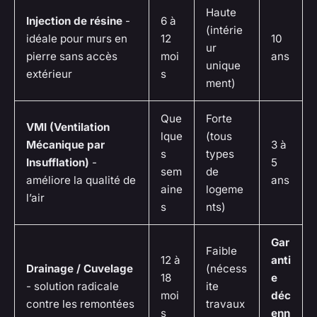
Haute
Injection de résine
-
6 à
(intérie
idéale pour murs en
12
10
ur
pierre sans accès
moi
ans
unique
extérieur
s
ment)
Que
Forte
VMI (Ventilation
lque
(tous
Mécanique par
3 à
s
types
Insufflation)
-
5
sem
de
améliore la qualité de
ans
aine
logeme
l’air
s
nts)
Gar
Faible
12 à
anti
Drainage / Cuvelage
(nécess
18
e
- solution radicale
ite
moi
déc
contre les remontées
travaux
s
enn