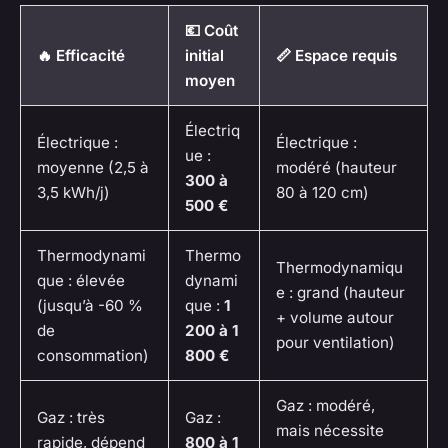
💶 Coût
🔥 Efficacité
initial
📏 Espace requis
moyen
Électriq
Électrique :
Électrique :
ue :
moyenne (2,5 à
modéré (hauteur
300 à
3,5 kWh/j)
80 à 120 cm)
500 €
Thermodynami
Thermo
Thermodynamiqu
que : élevée
dynami
e : grand (hauteur
(jusqu’à -60 %
que :
1
+ volume autour
de
200 à 1
pour ventilation)
consommation)
800 €
Gaz : modéré,
Gaz : très
Gaz :
mais nécessite
rapide, dépend
800 à 1